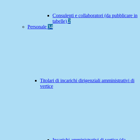
Consulenti e collaboratori (da pubblicare in
tabelle)
2
Personale
34
Titolari di incarichi dirigenziali amministrativi di
vertice
Incarichi amministrativi di vertice (da