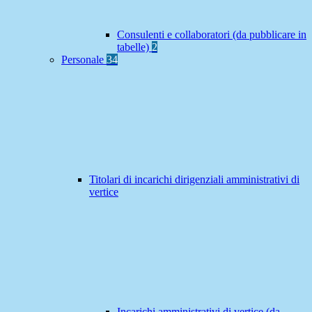
Consulenti e collaboratori (da pubblicare in
tabelle)
2
Personale
34
Titolari di incarichi dirigenziali amministrativi di
vertice
Incarichi amministrativi di vertice (da