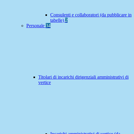
Consulenti e collaboratori (da pubblicare in
tabelle)
2
Personale
34
Titolari di incarichi dirigenziali amministrativi di
vertice
Incarichi amministrativi di vertice (da