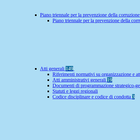
Piano triennale per la prevenzione della corruzione
Piano triennale per la prevenzione della co
Atti generali
149
Riferimenti normativi su organizzazione e at
Atti amministrativi generali
19
Documenti di programmazione strategico-ge
Statuti e leggi regionali
Codice disciplinare e codice di condotta
3