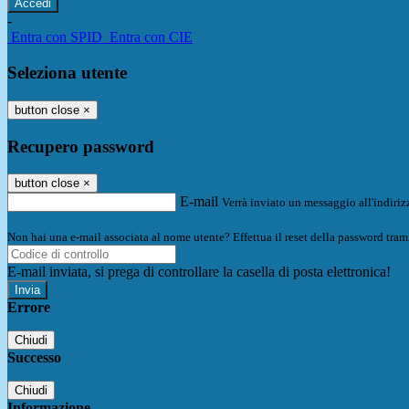
-
Entra con SPID
Entra con CIE
Seleziona utente
button close
×
Recupero password
button close
×
E-mail
Verrà inviato un messaggio all'indirizz
Non hai una e-mail associata al nome utente? Effettua il reset della password tram
E-mail inviata, si prega di controllare la casella di posta elettronica!
Errore
Chiudi
Successo
Chiudi
Informazione