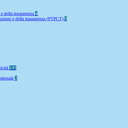
 e della trasparenza
4
rruzione e della trasparenza (PTPCT)
3
tività
105
stionale
2