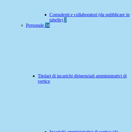
Consulenti e collaboratori (da pubblicare in
tabelle)
2
Personale
34
Titolari di incarichi dirigenziali amministrativi di
vertice
Incarichi amministrativi di vertice (da