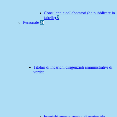
Consulenti e collaboratori (da pubblicare in
tabelle)
2
Personale
34
Titolari di incarichi dirigenziali amministrativi di
vertice
Incarichi amministrativi di vertice (da