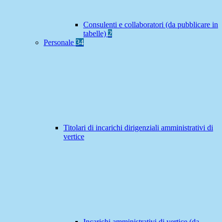
Consulenti e collaboratori (da pubblicare in
tabelle)
2
Personale
34
Titolari di incarichi dirigenziali amministrativi di
vertice
Incarichi amministrativi di vertice (da