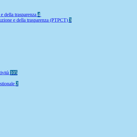
 e della trasparenza
4
rruzione e della trasparenza (PTPCT)
3
tività
105
stionale
2