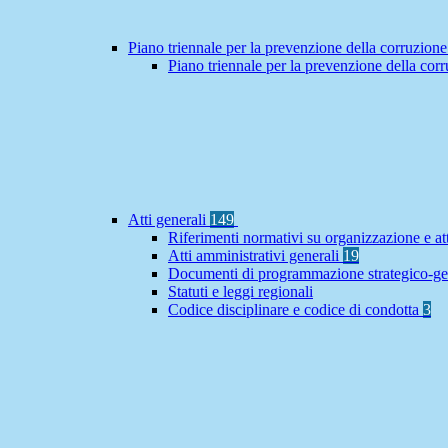
Piano triennale per la prevenzione della corruzione
Piano triennale per la prevenzione della co
Atti generali
149
Riferimenti normativi su organizzazione e at
Atti amministrativi generali
19
Documenti di programmazione strategico-ge
Statuti e leggi regionali
Codice disciplinare e codice di condotta
3