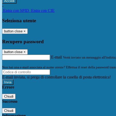
-
Entra con SPID
Entra con CIE
Seleziona utente
button close
×
Recupero password
button close
×
E-mail
Verrà inviato un messaggio all'indirizz
Non hai una e-mail associata al nome utente? Effettua il reset della password tram
E-mail inviata, si prega di controllare la casella di posta elettronica!
Errore
Chiudi
Successo
Chiudi
Informazione