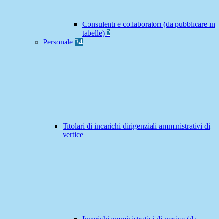
Consulenti e collaboratori (da pubblicare in
tabelle)
2
Personale
34
Titolari di incarichi dirigenziali amministrativi di
vertice
Incarichi amministrativi di vertice (da