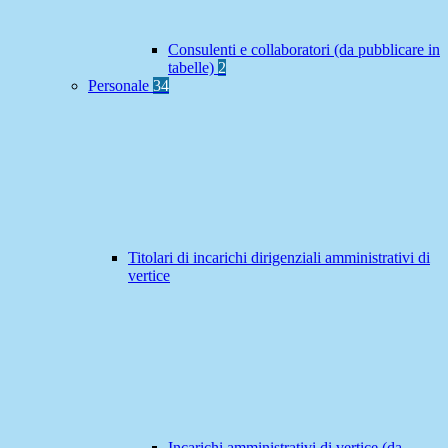
Consulenti e collaboratori (da pubblicare in
tabelle)
2
Personale
34
Titolari di incarichi dirigenziali amministrativi di
vertice
Incarichi amministrativi di vertice (da