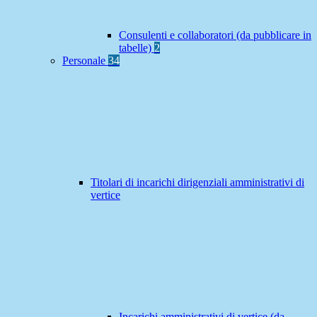
Consulenti e collaboratori (da pubblicare in
tabelle)
2
Personale
34
Titolari di incarichi dirigenziali amministrativi di
vertice
Incarichi amministrativi di vertice (da