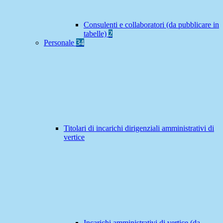
Consulenti e collaboratori (da pubblicare in
tabelle)
2
Personale
34
Titolari di incarichi dirigenziali amministrativi di
vertice
Incarichi amministrativi di vertice (da