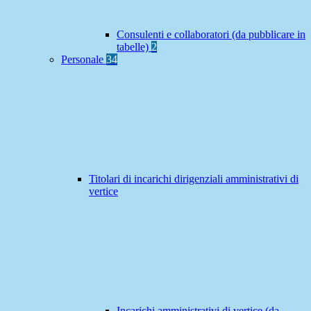
Consulenti e collaboratori (da pubblicare in
tabelle)
2
Personale
34
Titolari di incarichi dirigenziali amministrativi di
vertice
Incarichi amministrativi di vertice (da