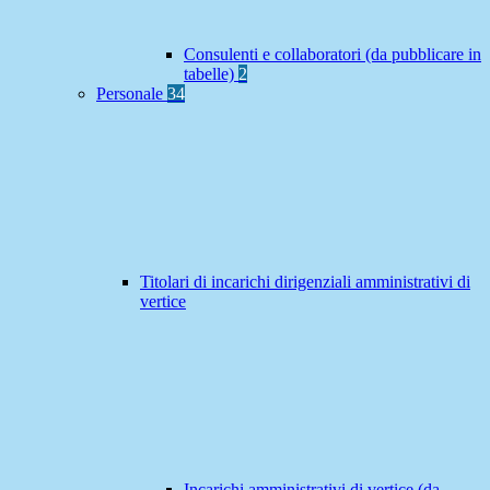
Consulenti e collaboratori (da pubblicare in
tabelle)
2
Personale
34
Titolari di incarichi dirigenziali amministrativi di
vertice
Incarichi amministrativi di vertice (da