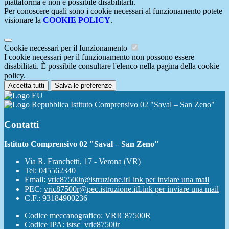
piattaforma e non è possibile disabilitarli.
Per conoscere quali sono i cookie necessari al funzionamento potete
visionare la
COOKIE POLICY
.
Cookie necessari per il funzionamento
I cookie necessari per il funzionamento non possono essere
disabilitati. È possibile consultare l'elenco nella pagina della cookie
policy.
Accetta tutti
Salva le preferenze
Istituto Comprensivo 02 "Saval – San Zeno"
Contatti
Istituto Comprensivo 02 "Saval – San Zeno"
Via R. Franchetti, 17 - Verona (VR)
Tel:
045562340
Email:
vric87500r@istruzione.it
Link per inviare una mail
PEC:
vric87500r@pec.istruzione.it
Link per inviare una mail
C.F.: 93184900236
Codice meccanografico: VRIC87500R
Codice IPA: istsc_vric87500r