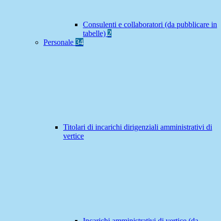
Consulenti e collaboratori (da pubblicare in
tabelle)
2
Personale
34
Titolari di incarichi dirigenziali amministrativi di
vertice
Incarichi amministrativi di vertice (da