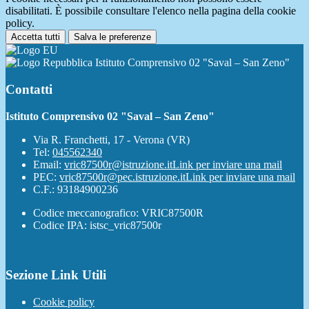
disabilitati. È possibile consultare l'elenco nella pagina della cookie
policy.
Accetta tutti
Salva le preferenze
Istituto Comprensivo 02 "Saval – San Zeno"
Contatti
Istituto Comprensivo 02 "Saval – San Zeno"
Via R. Franchetti, 17 - Verona (VR)
Tel:
045562340
Email:
vric87500r@istruzione.it
Link per inviare una mail
PEC:
vric87500r@pec.istruzione.it
Link per inviare una mail
C.F.: 93184900236
Codice meccanografico: VRIC87500R
Codice IPA: istsc_vric87500r
Sezione Link Utili
Cookie policy