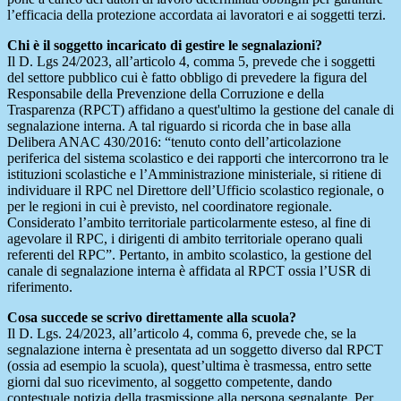
l’efficacia della protezione accordata ai lavoratori e ai soggetti terzi.
Chi è il soggetto incaricato di gestire le segnalazioni?
Il D. Lgs 24/2023, all’articolo 4, comma 5, prevede che i soggetti
del settore pubblico cui è fatto obbligo di prevedere la figura del
Responsabile della Prevenzione della Corruzione e della
Trasparenza (RPCT) affidano a quest'ultimo la gestione del canale di
segnalazione interna. A tal riguardo si ricorda che in base alla
Delibera ANAC 430/2016: “tenuto conto dell’articolazione
periferica del sistema scolastico e dei rapporti che intercorrono tra le
istituzioni scolastiche e l’Amministrazione ministeriale, si ritiene di
individuare il RPC nel Direttore dell’Ufficio scolastico regionale, o
per le regioni in cui è previsto, nel coordinatore regionale.
Considerato l’ambito territoriale particolarmente esteso, al fine di
agevolare il RPC, i dirigenti di ambito territoriale operano quali
referenti del RPC”. Pertanto, in ambito scolastico, la gestione del
canale di segnalazione interna è affidata al RPCT ossia l’USR di
riferimento.
Cosa succede se scrivo direttamente alla scuola?
Il D. Lgs. 24/2023, all’articolo 4, comma 6, prevede che, se la
segnalazione interna è presentata ad un soggetto diverso dal RPCT
(ossia ad esempio la scuola), quest’ultima è trasmessa, entro sette
giorni dal suo ricevimento, al soggetto competente, dando
contestuale notizia della trasmissione alla persona segnalante. Per