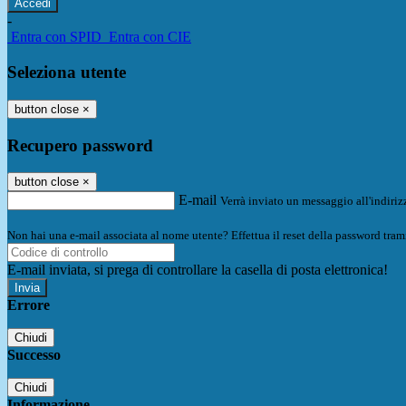
-
Entra con SPID
Entra con CIE
Seleziona utente
button close
×
Recupero password
button close
×
E-mail
Verrà inviato un messaggio all'indirizz
Non hai una e-mail associata al nome utente? Effettua il reset della password tram
E-mail inviata, si prega di controllare la casella di posta elettronica!
Errore
Chiudi
Successo
Chiudi
Informazione