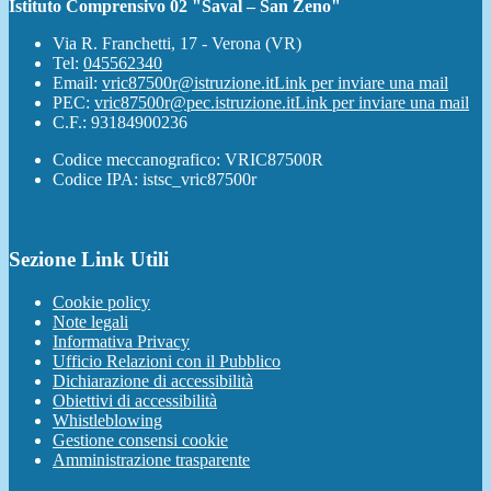
Istituto Comprensivo 02 "Saval – San Zeno"
Via R. Franchetti, 17 - Verona (VR)
Tel:
045562340
Email:
vric87500r@istruzione.it
Link per inviare una mail
PEC:
vric87500r@pec.istruzione.it
Link per inviare una mail
C.F.: 93184900236
Codice meccanografico: VRIC87500R
Codice IPA: istsc_vric87500r
Sezione Link Utili
Cookie policy
Note legali
Informativa Privacy
Ufficio Relazioni con il Pubblico
Dichiarazione di accessibilità
Obiettivi di accessibilità
Whistleblowing
Gestione consensi cookie
Amministrazione trasparente