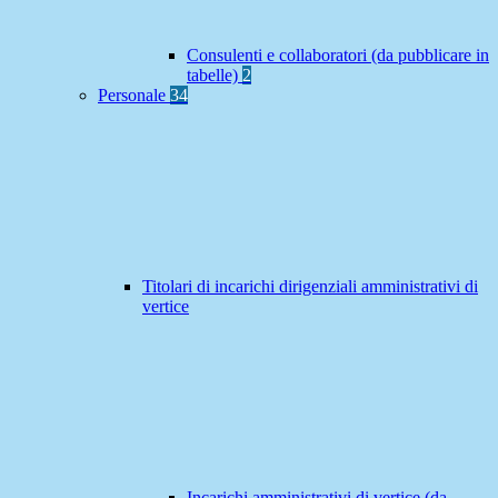
Consulenti e collaboratori (da pubblicare in
tabelle)
2
Personale
34
Titolari di incarichi dirigenziali amministrativi di
vertice
Incarichi amministrativi di vertice (da