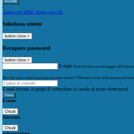
-
Entra con SPID
Entra con CIE
Seleziona utente
button close
×
Recupero password
button close
×
E-mail
Verrà inviato un messaggio all'indirizz
Non hai una e-mail associata al nome utente? Effettua il reset della password tram
E-mail inviata, si prega di controllare la casella di posta elettronica!
Errore
Chiudi
Successo
Chiudi
Informazione