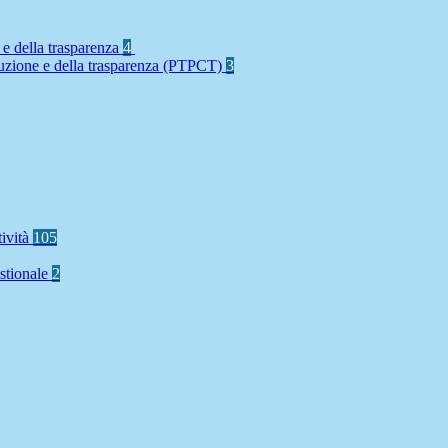
 e della trasparenza
4
rruzione e della trasparenza (PTPCT)
3
tività
105
stionale
2