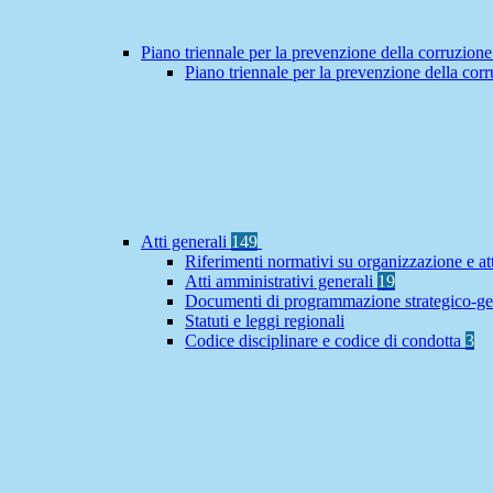
Piano triennale per la prevenzione della corruzione
Piano triennale per la prevenzione della co
Atti generali
149
Riferimenti normativi su organizzazione e at
Atti amministrativi generali
19
Documenti di programmazione strategico-ge
Statuti e leggi regionali
Codice disciplinare e codice di condotta
3