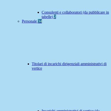
Consulenti e collaboratori (da pubblicare in
tabelle)
2
Personale
34
Titolari di incarichi dirigenziali amministrativi di
vertice
Incarichi amministrativi di vertice (da