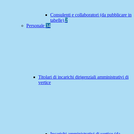
Consulenti e collaboratori (da pubblicare in
tabelle)
2
Personale
34
Titolari di incarichi dirigenziali amministrativi di
vertice
Incarichi amministrativi di vertice (da