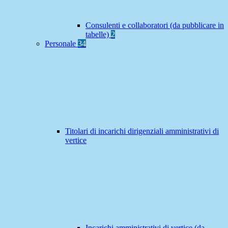
Consulenti e collaboratori (da pubblicare in
tabelle)
2
Personale
34
Titolari di incarichi dirigenziali amministrativi di
vertice
Incarichi amministrativi di vertice (da