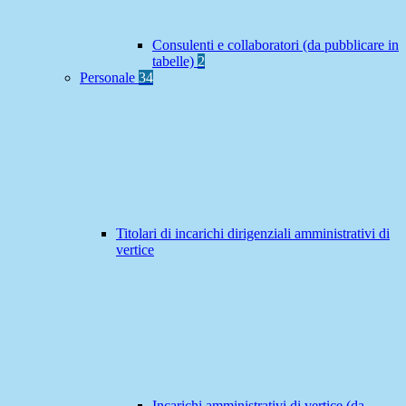
Consulenti e collaboratori (da pubblicare in
tabelle)
2
Personale
34
Titolari di incarichi dirigenziali amministrativi di
vertice
Incarichi amministrativi di vertice (da