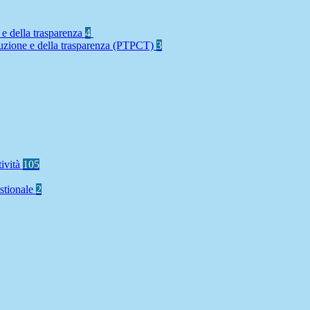
 e della trasparenza
4
rruzione e della trasparenza (PTPCT)
3
tività
105
stionale
2