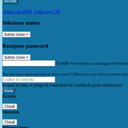
-
Entra con SPID
Entra con CIE
Seleziona utente
button close
×
Recupero password
button close
×
E-mail
Verrà inviato un messaggio all'indirizz
Non hai una e-mail associata al nome utente? Effettua il reset della password tram
E-mail inviata, si prega di controllare la casella di posta elettronica!
Errore
Chiudi
Successo
Chiudi
Informazione