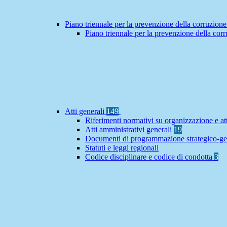
Piano triennale per la prevenzione della corruzione
Piano triennale per la prevenzione della co
Atti generali
149
Riferimenti normativi su organizzazione e at
Atti amministrativi generali
19
Documenti di programmazione strategico-ge
Statuti e leggi regionali
Codice disciplinare e codice di condotta
3