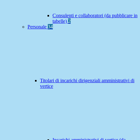
Consulenti e collaboratori (da pubblicare in
tabelle)
2
Personale
34
Titolari di incarichi dirigenziali amministrativi di
vertice
Incarichi amministrativi di vertice (da