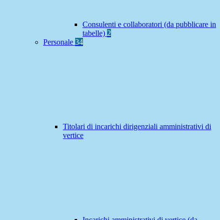
Consulenti e collaboratori (da pubblicare in
tabelle)
2
Personale
34
Titolari di incarichi dirigenziali amministrativi di
vertice
Incarichi amministrativi di vertice (da