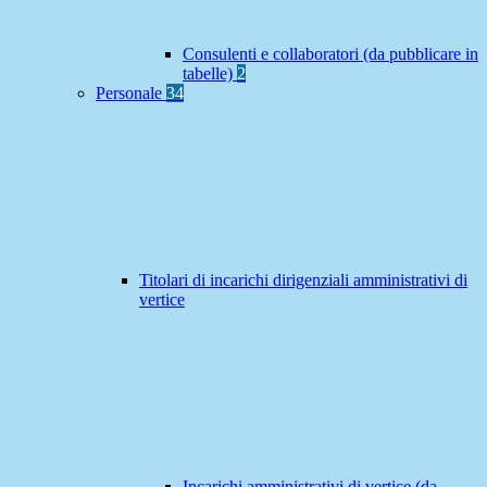
Consulenti e collaboratori (da pubblicare in
tabelle)
2
Personale
34
Titolari di incarichi dirigenziali amministrativi di
vertice
Incarichi amministrativi di vertice (da