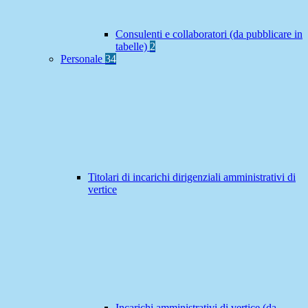
Consulenti e collaboratori (da pubblicare in
tabelle)
2
Personale
34
Titolari di incarichi dirigenziali amministrativi di
vertice
Incarichi amministrativi di vertice (da