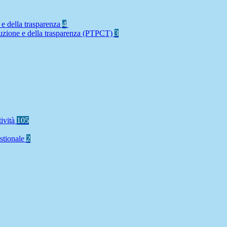
 e della trasparenza
4
rruzione e della trasparenza (PTPCT)
3
tività
105
stionale
2