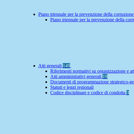
Piano triennale per la prevenzione della corruzione
Piano triennale per la prevenzione della co
Atti generali
149
Riferimenti normativi su organizzazione e at
Atti amministrativi generali
19
Documenti di programmazione strategico-ge
Statuti e leggi regionali
Codice disciplinare e codice di condotta
3