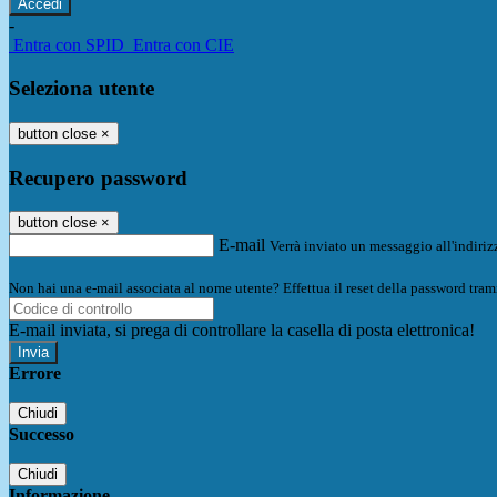
-
Entra con SPID
Entra con CIE
Seleziona utente
button close
×
Recupero password
button close
×
E-mail
Verrà inviato un messaggio all'indirizz
Non hai una e-mail associata al nome utente? Effettua il reset della password tram
E-mail inviata, si prega di controllare la casella di posta elettronica!
Errore
Chiudi
Successo
Chiudi
Informazione