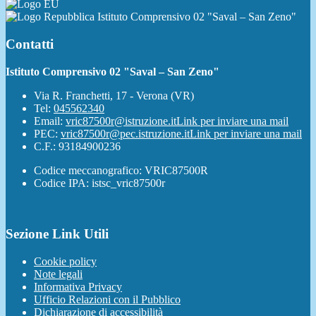
Istituto Comprensivo 02 "Saval – San Zeno"
Contatti
Istituto Comprensivo 02 "Saval – San Zeno"
Via R. Franchetti, 17 - Verona (VR)
Tel:
045562340
Email:
vric87500r@istruzione.it
Link per inviare una mail
PEC:
vric87500r@pec.istruzione.it
Link per inviare una mail
C.F.: 93184900236
Codice meccanografico: VRIC87500R
Codice IPA: istsc_vric87500r
Sezione Link Utili
Cookie policy
Note legali
Informativa Privacy
Ufficio Relazioni con il Pubblico
Dichiarazione di accessibilità