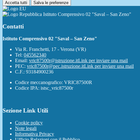
Accetta tutti
Salva le preferenze
Istituto Comprensivo 02 "Saval – San Zeno"
Contatti
Istituto Comprensivo 02 "Saval – San Zeno"
Via R. Franchetti, 17 - Verona (VR)
Tel:
045562340
Email:
vric87500r@istruzione.it
Link per inviare una mail
PEC:
vric87500r@pec.istruzione.it
Link per inviare una mail
C.F.: 93184900236
Codice meccanografico: VRIC87500R
Codice IPA: istsc_vric87500r
Sezione Link Utili
Cookie policy
Note legali
Informativa Privacy
Ufficio Relazioni con il Pubblico