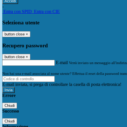
-
Entra con SPID
Entra con CIE
Seleziona utente
button close
×
Recupero password
button close
×
E-mail
Verrà inviato un messaggio all'indirizz
Non hai una e-mail associata al nome utente? Effettua il reset della password tram
E-mail inviata, si prega di controllare la casella di posta elettronica!
Errore
Chiudi
Successo
Chiudi
Informazione