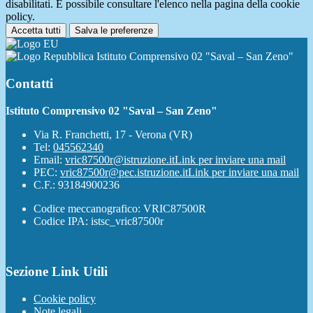
disabilitati. È possibile consultare l'elenco nella pagina della cookie
policy.
Accetta tutti
Salva le preferenze
Istituto Comprensivo 02 "Saval – San Zeno"
Contatti
Istituto Comprensivo 02 "Saval – San Zeno"
Via R. Franchetti, 17 - Verona (VR)
Tel:
045562340
Email:
vric87500r@istruzione.it
Link per inviare una mail
PEC:
vric87500r@pec.istruzione.it
Link per inviare una mail
C.F.: 93184900236
Codice meccanografico: VRIC87500R
Codice IPA: istsc_vric87500r
Sezione Link Utili
Cookie policy
Note legali