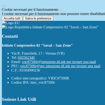
Cookie necessari per il funzionamento
I cookie necessari per il funzionamento non possono essere disabilitati.
Accetta tutti
Salva le preferenze
Istituto Comprensivo 02 "Saval – San Zeno"
Contatti
Istituto Comprensivo 02 "Saval – San Zeno"
Via R. Franchetti, 17 - Verona (VR)
Tel:
045562340
Email:
vric87500r@istruzione.it
Link per inviare una mail
PEC:
vric87500r@pec.istruzione.it
Link per inviare una mail
C.F.: 93184900236
Codice meccanografico: VRIC87500R
Codice IPA: istsc_vric87500r
Sezione Link Utili