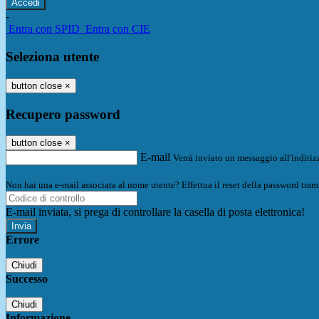
-
Entra con SPID
Entra con CIE
Seleziona utente
button close
×
Recupero password
button close
×
E-mail
Verrà inviato un messaggio all'indirizz
Non hai una e-mail associata al nome utente? Effettua il reset della password tram
E-mail inviata, si prega di controllare la casella di posta elettronica!
Errore
Chiudi
Successo
Chiudi
Informazione