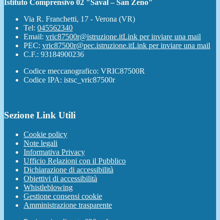
Istituto Comprensivo 02 "Saval – San Zeno"
Via R. Franchetti, 17 - Verona (VR)
Tel:
045562340
Email:
vric87500r@istruzione.it
Link per inviare una mail
PEC:
vric87500r@pec.istruzione.it
Link per inviare una mail
C.F.: 93184900236
Codice meccanografico: VRIC87500R
Codice IPA: istsc_vric87500r
Sezione Link Utili
Cookie policy
Note legali
Informativa Privacy
Ufficio Relazioni con il Pubblico
Dichiarazione di accessibilità
Obiettivi di accessibilità
Whistleblowing
Gestione consensi cookie
Amministrazione trasparente