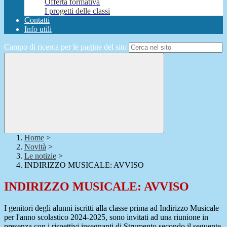
Offerta formativa
I progetti delle classi
Contatti
Info utili
Campo di ricerca per le pagine del sito
Home
>
Novità
>
Le notizie
>
INDIRIZZO MUSICALE: AVVISO
INDIRIZZO MUSICALE: AVVISO
I genitori degli alunni iscritti alla classe prima ad Indirizzo Musicale
per l'anno scolastico 2024-2025, sono invitati ad una riunione in
presenza con i rispettivi insegnanti di Strumento secondo il seguente