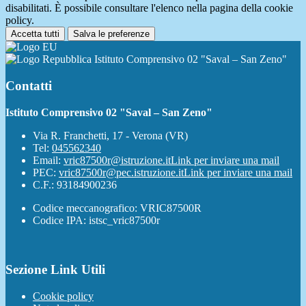
disabilitati. È possibile consultare l'elenco nella pagina della cookie
policy.
Accetta tutti
Salva le preferenze
Istituto Comprensivo 02 "Saval – San Zeno"
Contatti
Istituto Comprensivo 02 "Saval – San Zeno"
Via R. Franchetti, 17 - Verona (VR)
Tel:
045562340
Email:
vric87500r@istruzione.it
Link per inviare una mail
PEC:
vric87500r@pec.istruzione.it
Link per inviare una mail
C.F.: 93184900236
Codice meccanografico: VRIC87500R
Codice IPA: istsc_vric87500r
Sezione Link Utili
Cookie policy