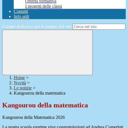
Offerta formativa
I progetti delle classi
Contatti
Info utili
Campo di ricerca per le pagine del sito
Home
>
Novità
>
Le notizie
>
Kangourou della matematica
Kangourou della matematica
Kangourou della Matematica 2026
La nostra scuola esprime vive congratulazioni ad Andrea Comerlati,