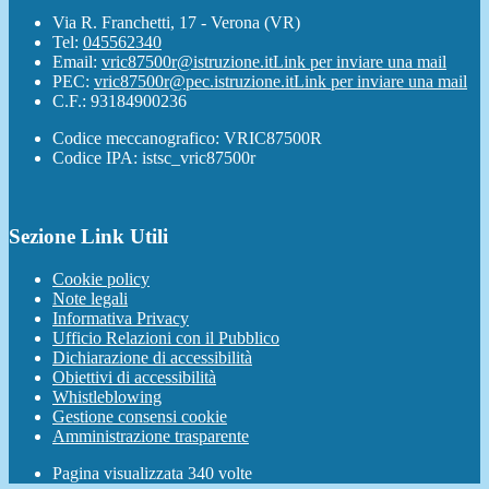
Via R. Franchetti, 17 - Verona (VR)
Tel:
045562340
Email:
vric87500r@istruzione.it
Link per inviare una mail
PEC:
vric87500r@pec.istruzione.it
Link per inviare una mail
C.F.: 93184900236
Codice meccanografico: VRIC87500R
Codice IPA: istsc_vric87500r
Sezione Link Utili
Cookie policy
Note legali
Informativa Privacy
Ufficio Relazioni con il Pubblico
Dichiarazione di accessibilità
Obiettivi di accessibilità
Whistleblowing
Gestione consensi cookie
Amministrazione trasparente
Pagina visualizzata
340
volte