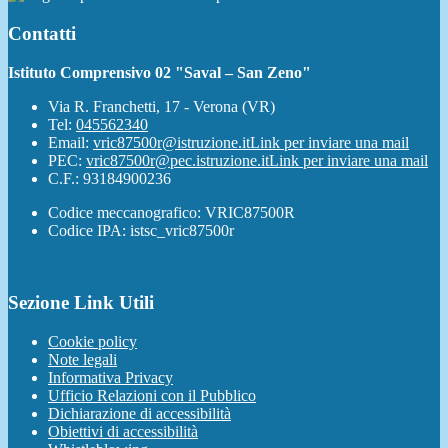
Contatti
Istituto Comprensivo 02 "Saval – San Zeno"
Via R. Franchetti, 17 - Verona (VR)
Tel:
045562340
Email:
vric87500r@istruzione.it
Link per inviare una mail
PEC:
vric87500r@pec.istruzione.it
Link per inviare una mail
C.F.: 93184900236
Codice meccanografico: VRIC87500R
Codice IPA: istsc_vric87500r
Sezione Link Utili
Cookie policy
Note legali
Informativa Privacy
Ufficio Relazioni con il Pubblico
Dichiarazione di accessibilità
Obiettivi di accessibilità