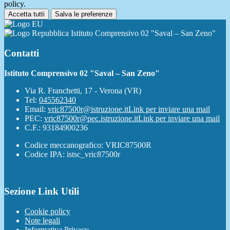
policy.
Accetta tutti
Salva le preferenze
Istituto Comprensivo 02 "Saval – San Zeno"
Contatti
Istituto Comprensivo 02 "Saval – San Zeno"
Via R. Franchetti, 17 - Verona (VR)
Tel:
045562340
Email:
vric87500r@istruzione.it
Link per inviare una mail
PEC:
vric87500r@pec.istruzione.it
Link per inviare una mail
C.F.: 93184900236
Codice meccanografico: VRIC87500R
Codice IPA: istsc_vric87500r
Sezione Link Utili
Cookie policy
Note legali
Informativa Privacy