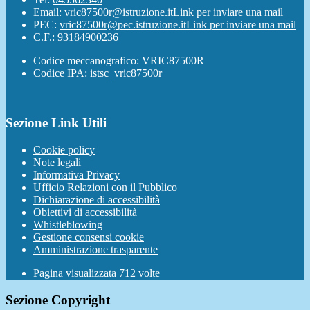
Email:
vric87500r@istruzione.it
Link per inviare una mail
PEC:
vric87500r@pec.istruzione.it
Link per inviare una mail
C.F.: 93184900236
Codice meccanografico: VRIC87500R
Codice IPA: istsc_vric87500r
Sezione Link Utili
Cookie policy
Note legali
Informativa Privacy
Ufficio Relazioni con il Pubblico
Dichiarazione di accessibilità
Obiettivi di accessibilità
Whistleblowing
Gestione consensi cookie
Amministrazione trasparente
Pagina visualizzata
712
volte
Sezione Copyright