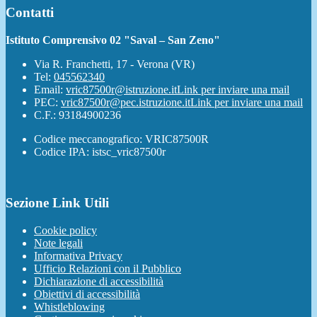
Contatti
Istituto Comprensivo 02 "Saval – San Zeno"
Via R. Franchetti, 17 - Verona (VR)
Tel:
045562340
Email:
vric87500r@istruzione.it
Link per inviare una mail
PEC:
vric87500r@pec.istruzione.it
Link per inviare una mail
C.F.: 93184900236
Codice meccanografico: VRIC87500R
Codice IPA: istsc_vric87500r
Sezione Link Utili
Cookie policy
Note legali
Informativa Privacy
Ufficio Relazioni con il Pubblico
Dichiarazione di accessibilità
Obiettivi di accessibilità
Whistleblowing