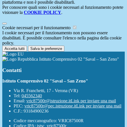
piattaforma e non è possibile disabilitarli.
Per conoscere quali sono i cookie necessari al funzionamento potete
visionare la
COOKIE POLICY
.
Cookie necessari per il funzionamento
I cookie necessari per il funzionamento non possono essere
disabilitati. È possibile consultare l'elenco nella pagina della cookie
policy.
Accetta tutti
Salva le preferenze
Istituto Comprensivo 02 "Saval – San Zeno"
Contatti
Istituto Comprensivo 02 "Saval – San Zeno"
Via R. Franchetti, 17 - Verona (VR)
Tel:
045562340
Email:
vric87500r@istruzione.it
Link per inviare una mail
PEC:
vric87500r@pec.istruzione.it
Link per inviare una mail
C.F.: 93184900236
Codice meccanografico: VRIC87500R
Codice IPA: istsc_vric87500r