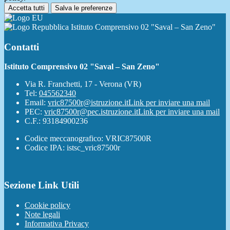
Accetta tutti
Salva le preferenze
Istituto Comprensivo 02 "Saval – San Zeno"
Contatti
Istituto Comprensivo 02 "Saval – San Zeno"
Via R. Franchetti, 17 - Verona (VR)
Tel:
045562340
Email:
vric87500r@istruzione.it
Link per inviare una mail
PEC:
vric87500r@pec.istruzione.it
Link per inviare una mail
C.F.: 93184900236
Codice meccanografico: VRIC87500R
Codice IPA: istsc_vric87500r
Sezione Link Utili
Cookie policy
Note legali
Informativa Privacy