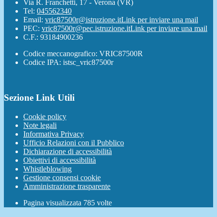
Via R. Franchetti, 17 - Verona (VR)
Tel:
045562340
Email:
vric87500r@istruzione.it
Link per inviare una mail
PEC:
vric87500r@pec.istruzione.it
Link per inviare una mail
C.F.: 93184900236
Codice meccanografico: VRIC87500R
Codice IPA: istsc_vric87500r
Sezione Link Utili
Cookie policy
Note legali
Informativa Privacy
Ufficio Relazioni con il Pubblico
Dichiarazione di accessibilità
Obiettivi di accessibilità
Whistleblowing
Gestione consensi cookie
Amministrazione trasparente
Pagina visualizzata
785
volte