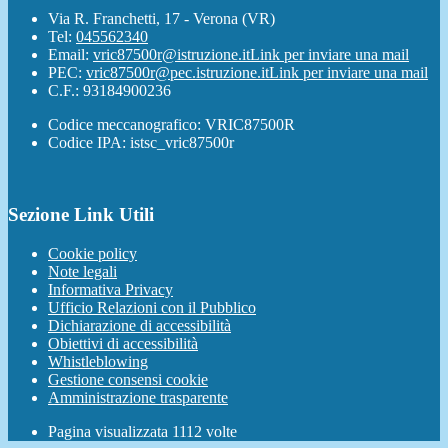
Via R. Franchetti, 17 - Verona (VR)
Tel:
045562340
Email:
vric87500r@istruzione.it
Link per inviare una mail
PEC:
vric87500r@pec.istruzione.it
Link per inviare una mail
C.F.: 93184900236
Codice meccanografico: VRIC87500R
Codice IPA: istsc_vric87500r
Sezione Link Utili
Cookie policy
Note legali
Informativa Privacy
Ufficio Relazioni con il Pubblico
Dichiarazione di accessibilità
Obiettivi di accessibilità
Whistleblowing
Gestione consensi cookie
Amministrazione trasparente
Pagina visualizzata
1112
volte