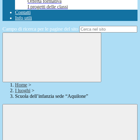
Offerta formativa
I progetti delle classi
Contatti
Info utili
Campo di ricerca per le pagine del sito
Home
>
I luoghi
>
Scuola dell’infanzia sede “Aquilone”