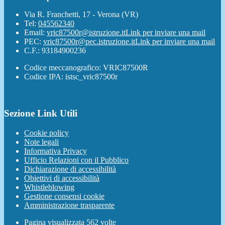
Via R. Franchetti, 17 - Verona (VR)
Tel:
045562340
Email:
vric87500r@istruzione.it
Link per inviare una mail
PEC:
vric87500r@pec.istruzione.it
Link per inviare una mail
C.F.: 93184900236
Codice meccanografico: VRIC87500R
Codice IPA: istsc_vric87500r
Sezione Link Utili
Cookie policy
Note legali
Informativa Privacy
Ufficio Relazioni con il Pubblico
Dichiarazione di accessibilità
Obiettivi di accessibilità
Whistleblowing
Gestione consensi cookie
Amministrazione trasparente
Pagina visualizzata
562
volte