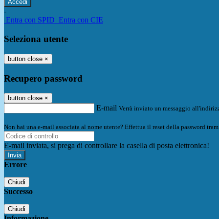
-
Entra con SPID
Entra con CIE
Seleziona utente
button close
×
Recupero password
button close
×
E-mail
Verrà inviato un messaggio all'indirizz
Non hai una e-mail associata al nome utente? Effettua il reset della password tram
E-mail inviata, si prega di controllare la casella di posta elettronica!
Errore
Chiudi
Successo
Chiudi
Informazione