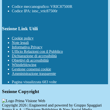
Codice meccanografico: VRIC87500R
Codice IPA: istsc_vric87500r
Sezione Link Utili
Cookie policy
Note legali
Informativa Privacy
Ufficio Relazioni con il Pubblico
Dichiarazione di accessibilità
Obiettivi di accessibilità
Whistleblowing
Gestione consensi cookie
Amministrazione trasparente
Pagina visualizzata
683
volte
Sezione Copyright
Copyright 2026 | Engineered and powered by Gruppo Spaggiari
Parma S.p.A. | Divisione Publishing & New Social Media